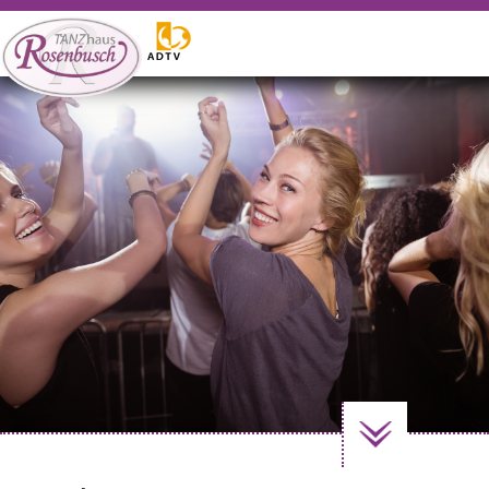
WILLKOMMEN
Tanzangebote
Gutscheine
Events
Vermietung
Weitere Angebote
Kontakt