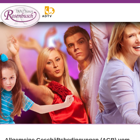
WILLKOMMEN
Tanzangebote
Gutscheine
Events
Vermietung
Weitere Angebote
Kontakt