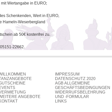
 mit Wertangabe in EURO;
des Schenkenden, Wert in EURO,
se Hameln-Weserbergland
chein ab 50€ kostenfrei zu.
. 05151-22662.
WILLKOMMEN
IMPRESSUM
TANZANGEBOTE
DATENSCHUTZ 2020
GUTSCHEINE
AGB ALLGEMEINE
EVENTS
GESCHÄFTSBEDINGUNGEN
VERMIETUNG
WIDERRUFSBELEHRUNG
WEITERE ANGEBOTE
UND -FORMULAR
KONTAKT
LINKS