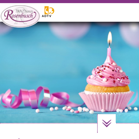
WILLKOMMEN
Tanzangebote
Gutscheine
Events
Vermietung
Weitere Angebote
Kontakt