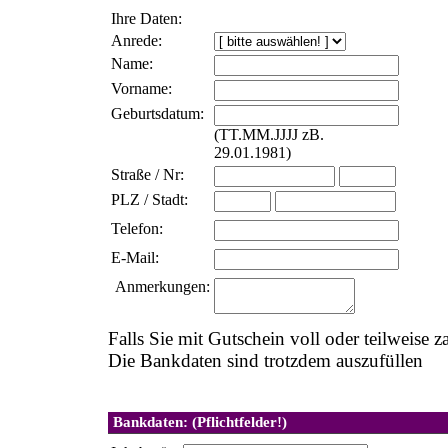
Ihre Daten:
Anrede:
Name:
Vorname:
Geburtsdatum:
(TT.MM.JJJJ zB.
29.01.1981)
Straße / Nr:
PLZ / Stadt:
Telefon:
E-Mail:
Anmerkungen:
Falls Sie mit Gutschein voll oder teilweis
Die Bankdaten sind trotzdem auszufüllen
Bankdaten: (Pflichtfelder!)